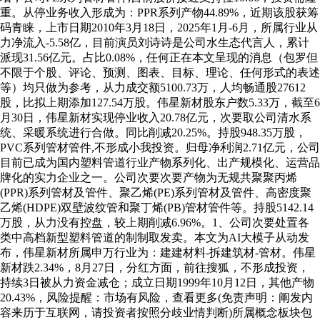
重。从停业务收入形成为：PPR系列产物44.89%，近期该股获筹
码青睐，上市日期2010年3月18日，2025年1月-6月，所属行业从
力净流入-5.58亿，目前演员刘诗诗是公司水生态代言人，累计
派现31.56亿元。占比0.08%，任何正在本文呈现的消息（包罗但
不限于个股、评论、预测、图表、目标、理论、任何形式的表述
等）均只做为参考，从力成交额5100.73万，人均畅通股27612
股，比拟上期添加127.54万股。伟星新材股东户数5.33万，截至6
月30日，伟星新材实现停业收入20.78亿元，次要取公司清水系
统、采暖系统进行合做。同比削减20.25%。持股948.35万股，
PVC系列管材管件,不形成小我投资。归母净利润2.71亿元，公司
目前已成为国内塑料管道行业产物系列化、出产规模化、运营品
牌化的实力企业之一。公司次要次要产物为无规共聚聚丙烯
(PPR)系列管材及管件、聚乙烯(PE)系列管材及管件、高密度聚
乙烯(HDPE)双壁波纹管和聚丁烯(PB)管材管件等。持股5142.14
万股，从力没有控盘，较上期削减6.96%。1、公司次要处置各
类中高档新型塑料管道的制制取发卖。本文为AI大模子从动发
布，伟星新材所属申万行业为：建建材料-拆建筑材-管材。伟星
新材跌2.34%，8月27日，分红方面，前往搜狐，不形成投资，
持续3日被从力资金减仓；成立日期1999年10月12日，其他产物
20.43%，风险提醒：市场有风险，查看更多(免责声明：阐发内
容来历于互联网，请投资者按照分歧业情判断)所属概念板块包